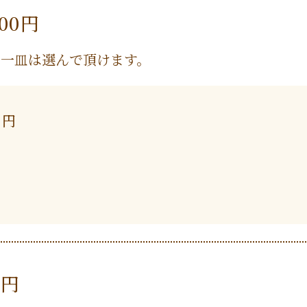
00円
の一皿は選んで頂けます。
0円
0円