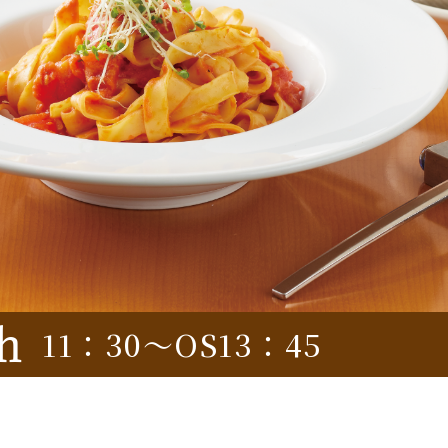
h
11：30～OS13：45